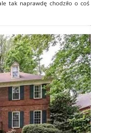
 ale tak naprawdę chodziło o coś