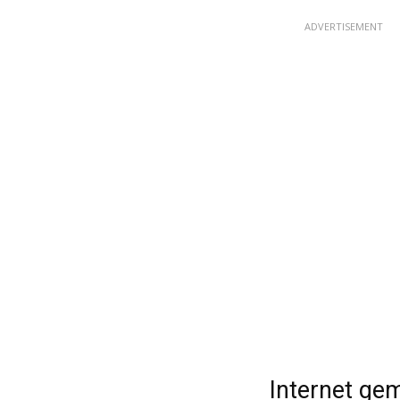
ADVERTISEMENT
Internet ge